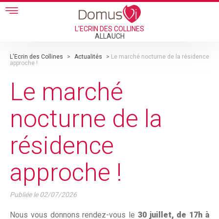
Skip to main content
L'ECRIN DES COLLINES
ALLAUCH
L'Ecrin des Collines
>
Actualités
>
Le marché nocturne de la résidence
approche !
Le marché
nocturne de la
résidence
approche !
Publiée le
02/07/2026
Nous vous donnons rendez-vous le
30 juillet, de 17h à