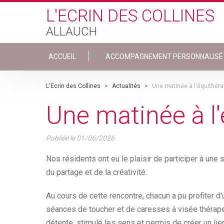
Skip to main content
L'ECRIN DES COLLINES
ALLAUCH
ACCUEIL
ACCOMPAGNEMENT PERSONNALISÉ
L'Ecrin des Collines
>
Actualités
>
Une matinée à l'équithérap
Une matinée à l'
Publiée le
01/06/2026
Nos résidents ont eu le plaisir de participer à une s
du partage et de la créativité.
Au cours de cette rencontre, chacun a pu profiter d
séances de toucher et de caresses à visée thérape
détente, stimulé les sens et permis de créer un lien