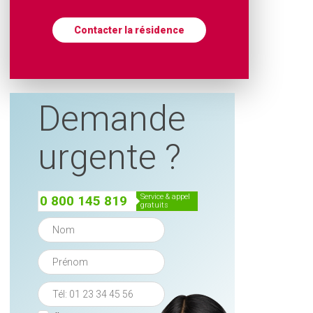
Contacter la résidence
Demande
urgente ?
service & appel
0 800 145 819
gratuits