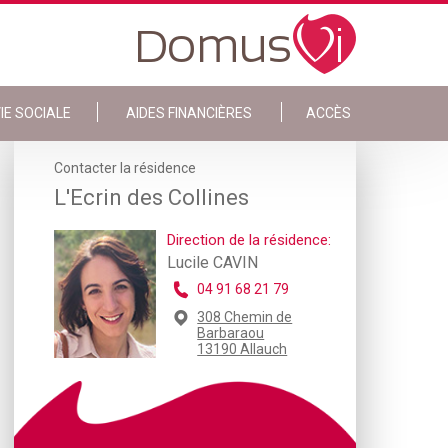
IE SOCIALE
AIDES FINANCIÈRES
ACCÈS
Contacter la résidence
L'Ecrin des Collines
Direction de la résidence:
Lucile CAVIN
04 91 68 21 79
308 Chemin de
Barbaraou
13190 Allauch