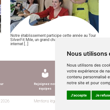
Notre établissement participe cette année au Tour
SilverFit Mile, un grand challenge cycliste et sportif
internat [...]
Nous utilisons
Nous utilisons des cook
votre expérience de na
contenu personnalisé et
notre site et pour com
sur
Rejoignez nos
Nous contacte
équipes
J'accepte
Je refus
 2026
Mentions légales
Données personnelles
cookies